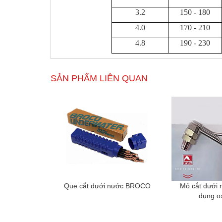
3.2
150 - 180
4.0
170 - 210
4.8
190 - 230
SẢN PHẨM LIÊN QUAN
Que cắt dưới nước BROCO
Mỏ cắt dưới 
dụng o