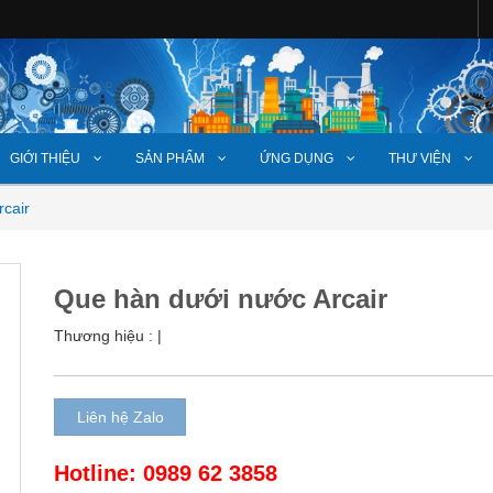
GIỚI THIỆU
SẢN PHẨM
ỨNG DỤNG
THƯ VIỆN
cair
Que hàn dưới nước Arcair
Thương hiệu :
|
Liên hệ Zalo
Hotline: 0989 62 3858