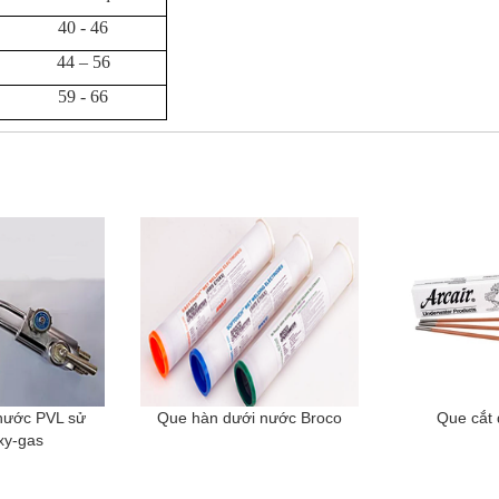
40 - 46
44 – 56
59 - 66
nước PVL sử
Que hàn dưới nước Broco
Que cắt
xy-gas