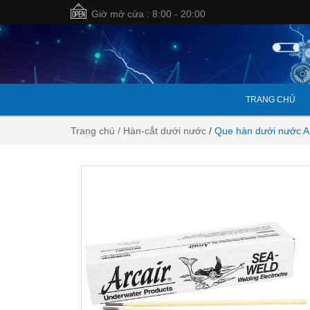
Giờ mở cửa : 8:00 - 20:00
TRANG CHỦ
Trang chủ
/ Hàn-cắt dưới nước
/
Que hàn dưới nước Ar