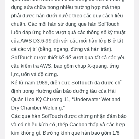
dụng sửa chữa trong nhiều trường hợp mà thép
phải được hàn dưới nước theo các quy cách tiêu
chuẩn. Các mối hàn sử dụng que hàn SofTouch
luôn đáp ứng hoặc vượt quá các thông số kỹ thuật
của AWS D3.6-99 đối với các mối hàn lớp B ở tất
cả các vị trí (bằng, ngang, đứng và hàn trần).
SofTouch được thiết kế để vượt qua tất cả các yêu
cầu kiểm tra AWS, bao gồm chụp X-quang, ứng
lực, uốn và độ cứng.
Kể từ năm 1989, điện cực SofTouch đã được chỉ
định trong Hướng dẫn bảo dưỡng tàu của Hải
Quân Hoa Kỳ Chương 11, “Underwater Wet and
Dry Chamber Welding.”
Các que hàn SofTouch được chứng nhận đảm bảo
và có nhiều kích cỡ, thép Cacbon thấp và các hợp
kim không gỉ. Đường kính que hàn bao gồm 1/8