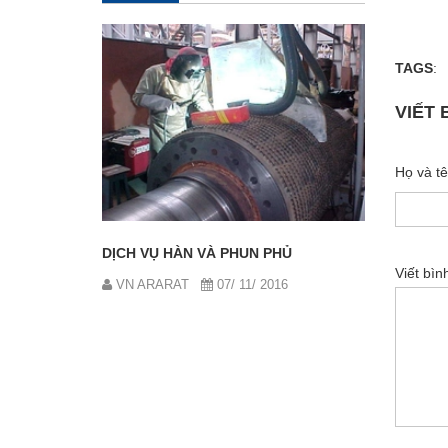
TAGS
:
VIẾT 
Họ và t
DỊCH VỤ HÀN VÀ PHUN PHỦ
Viết bìn
VN ARARAT
07/ 11/ 2016