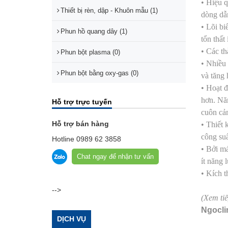
• Hiệu q
Thiết bị rèn, dập - Khuôn mẫu (1)
dòng dẫn
• Lõi bi
Phun hồ quang dây (1)
tổn thất
• Các th
Phun bột plasma (0)
• Nhiều 
Phun bột bằng oxy-gas (0)
và tăng 
• Hoạt đ
hơn. Năn
Hỗ trợ trực tuyến
cuôn cả
Hỗ trợ bán hàng
• Thiết 
công suấ
Hotline
0989 62 3858
• Bởi má
Chat ngay để nhận tư vấn
ít năng 
• Kích t
-->
(Xem ti
Ngocli
DỊCH VỤ