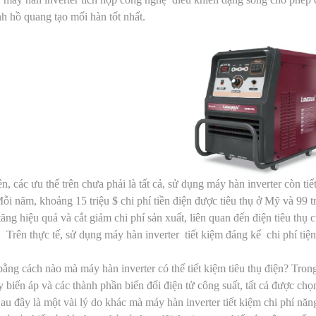
nh hồ quang tạo mối hàn tốt nhất.
n, các ưu thế trên chưa phải là tất cả, sử dụng máy hàn inverter còn tiế
ỗi năm, khoảng 15 triệu $ chi phí tiền điện được tiêu thụ ở Mỹ và 99 t
ăng hiệu quả và cắt giảm chi phí sản xuất, liên quan đến điện tiêu thụ
 Trên thực tế, sử dụng máy hàn inverter tiết kiệm đáng kể chi phí tiện
ng cách nào mà máy hàn inverter có thể tiết kiệm tiêu thụ điện? Trong t
 biến áp và các thành phần biến đổi điện tử công suất, tất cả được chọ
au đây là một vài lý do khác mà máy hàn inverter tiết kiệm chi phí năn