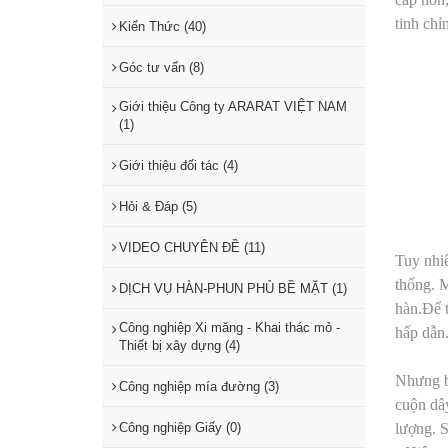
tinh chỉ
Kiến Thức (40)
Góc tư vấn (8)
Giới thiệu Công ty ARARAT VIỆT NAM
(1)
Giới thiệu đối tác (4)
Hỏi & Đáp (5)
VIDEO CHUYÊN ĐỀ (11)
Tuy nhiê
thống. M
DỊCH VỤ HÀN-PHUN PHỦ BỀ MẶT (1)
hàn.Để t
Công nghiệp Xi măng - Khai thác mỏ -
hấp dẫn.
Thiết bị xây dựng (4)
Nhưng bằ
Công nghiệp mía đường (3)
cuộn dây
Công nghiệp Giấy (0)
lượng. S