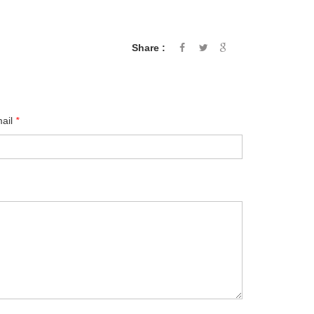
Share :
mail
*