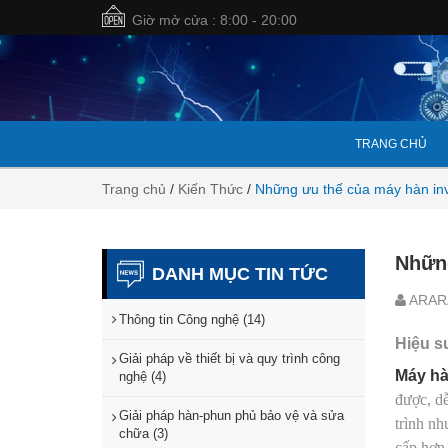
Giờ mở cửa : 8:00 - 20:00
TRANG CHỦ
Trang chủ
/
Kiến Thức
/
Những ưu thế của máy hàn inv
Những
DANH MỤC TIN TỨC
ARAR
Thông tin Công nghệ (14)
Hiệu s
Giải pháp về thiết bị và quy trình công
Máy hà
nghệ (4)
được, dễ
Giải pháp hàn-phun phủ bảo vệ và sửa
trình nh
chữa (3)
cấp hơn,