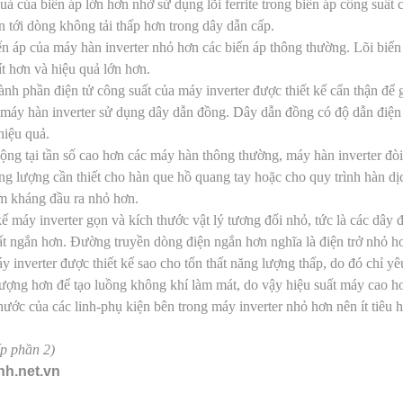
uả của biến áp lớn hơn nhờ sử dụng lõi ferrite trong biến áp công suất 
 tới dòng không tải thấp hơn trong dây dẫn cấp.
ến áp của máy hàn inverter nhỏ hơn các biến áp thông thường. Lõi biến
 ít hơn và hiệu quả lớn hơn.
ành phần điện tử công suất của máy inverter được thiết kế cẩn thận để g
máy hàn inverter sử dụng dây dẫn đồng. Dây dẫn đồng có độ dẫn điện 
hiệu quả.
ộng tại tần số cao hơn các máy hàn thông thường, máy hàn inverter đò
g lượng cần thiết cho hàn que hồ quang tay hoặc cho quy trình hàn dị
m kháng đầu ra nhỏ hơn.
kế máy inverter gọn và kích thước vật lý tương đối nhỏ, tức là các dây 
t ngắn hơn. Đường truyền dòng điện ngắn hơn nghĩa là điện trở nhỏ hơ
y inverter được thiết kế sao cho tổn thất năng lượng thấp, do đó chỉ y
lượng hơn để tạo luồng không khí làm mát, do vậy hiệu suất máy cao h
hước của các linh-phụ kiện bên trong máy inverter nhỏ hơn nên ít tiêu h
ếp phần 2)
nh.net.vn