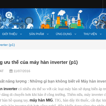
GIỚI THIỆU
SẢN PHẨM
ỨNG DỤNG
THƯ VIỆN
erter (p1)
 ưu thế của máy hàn inverter (p1)
AT
11/07/2016
uất năng lượng : Những gì bạn không biết về Máy hàn inver
n inverter
có nhiều ưu thế so với các loại máy hàn sử dụng biến áp tr
 dàng di chuyển hơn khi hàn ở công trường. Thêm nữa, máy inverter c
ư hàn hồ quang tay,
máy hàn MIG
, TIG, hàn dây lõi thuốc, cắt đục 
 máy hàn inverter tích hợp công nghệ điều khiển dạng sóng cho phép đ