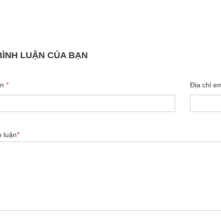
BÌNH LUẬN CỦA BẠN
ên
*
Địa chỉ e
h luận
*