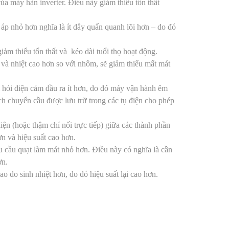
của máy hàn inverter. Điều này giảm thiểu tổn thất
 áp nhỏ hơn nghĩa là ít dây quấn quanh lõi hơn – do đó
iảm thiểu tổn thất và kéo dài tuổi thọ hoạt động.
và nhiệt cao hơn so với nhôm, sẽ giảm thiểu mất mát
i hỏi điện cảm đầu ra ít hơn, do đó máy vận hành êm
ch chuyển cầu được lưu trữ trong các tụ điện cho phép
điện (hoặc thậm chí nối trực tiếp) giữa các thành phần
n và hiệu suất cao hơn.
êu cầu quạt làm mát nhỏ hơn. Điều này có nghĩa là cần
ơn.
ao do sinh nhiệt hơn, do đó hiệu suất lại cao hơn.