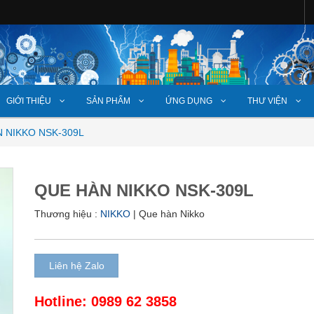
GIỚI THIỆU
SẢN PHẨM
ỨNG DỤNG
THƯ VIỆN
 NIKKO NSK-309L
QUE HÀN NIKKO NSK-309L
Thương hiệu :
NIKKO
| Que hàn Nikko
Liên hệ Zalo
Hotline: 0989 62 3858