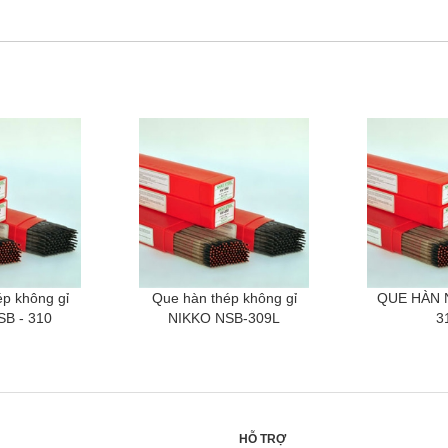
p không gỉ
Que hàn thép không gỉ
QUE HÀN 
B - 310
NIKKO NSB-309L
3
HỖ TRỢ