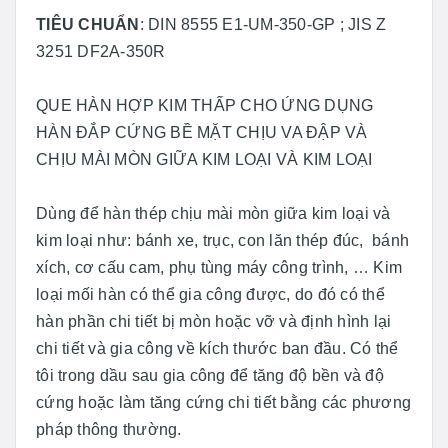
TIÊU CHUẨN
: DIN 8555 E1-UM-350-GP ; JIS Z
3251 DF2A-350R
QUE HÀN HỢP KIM THẤP CHO ỨNG DỤNG
HÀN ĐẮP CỨNG BỀ MẶT CHỊU VA ĐẬP VÀ
CHỊU MÀI MÒN GIỮA KIM LOẠI VÀ KIM LOẠI
Dùng để hàn thép chịu mài mòn giữa kim loại và
kim loại như: bánh xe, trục, con lăn thép đúc, bánh
xích, cơ cấu cam, phụ tùng máy công trình, … Kim
loại mối hàn có thể gia công được, do đó có thể
hàn phần chi tiết bị mòn hoặc vỡ và định hình lại
chi tiết và gia công về kích thước ban đầu. Có thể
tôi trong dầu sau gia công để tăng độ bền và độ
cứng hoặc làm tăng cứng chi tiết bằng các phương
pháp thông thường.