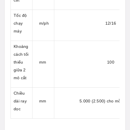
cắt
Tốc độ
chạy
m/ph
12/16
máy
Khoảng
cách tối
thiểu
mm
100
giữa 2
mỏ cắt
Chiều
dài ray
mm
5.000 (2.500) cho mỗi mod
dọc