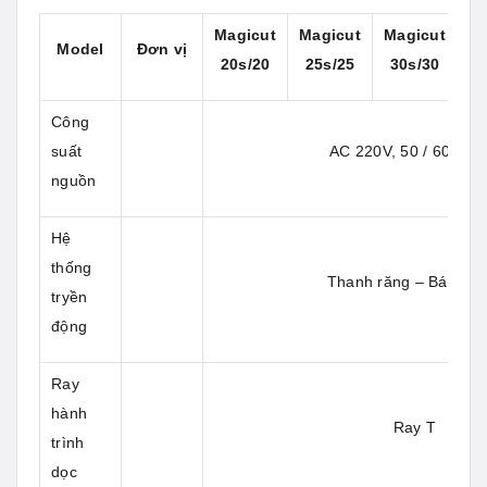
Magicut
Magicut
Magicut
Ma
Model
Đơn vị
20s/20
25s/25
30s/30
3
Công
suất
AC 220V, 50 / 60, 3 p
nguồn
Hệ
thống
Thanh răng – Bánh ră
tryền
động
Ray
hành
Ray T
trình
dọc